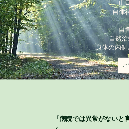
山
自律
自
自然治
身体の内側
ご
「病院では異常がないと