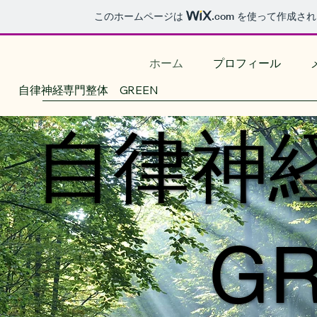
このホームページは
.com
を使って作成され
ホーム
プロフィール
自律神経専門整体 GREEN
自律神
自律神
G
G