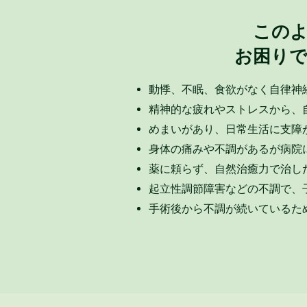
この
お困り
動悸、不眠、食欲がなく自律神
精神的な疲れやストレスから、
めまいがあり、日常生活に支障
身体の痛みや不調があるが病院
薬に頼らず、自然治癒力で治し
起立性調節障害などの不調で、
手術後から不調が続いているた